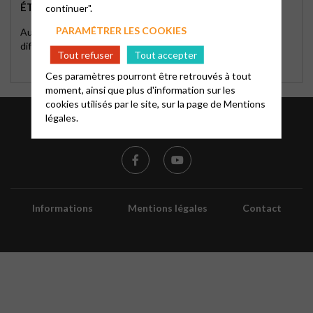
ÉTUDE BIBLIQUE ŒCUMÉNIQUE
continuer".
PARAMÉTRER LES COOKIES
Au programme de cette année 2026-2027 : 2 parcours
différents selon vos envies.
Tout refuser
Tout accepter
Ces paramètres pourront être retrouvés à tout
moment, ainsi que plus d'information sur les
cookies utilisés par le site, sur la page de
Mentions
légales.
Informations
Mentions légales
Contact