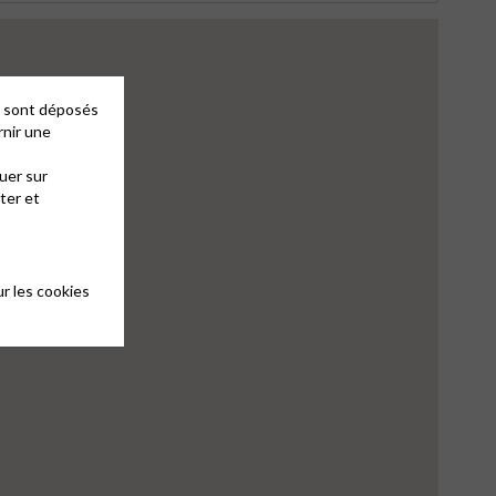
es sont déposés
rnir une
uer sur
ter et
r les cookies