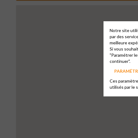
Notre site uti
par des servic
meilleure expé
Si vous souhai
4
"Paramétrer le
continuer".
PARAMÉTRE
Ces paramètres
utilisés par le 