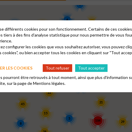
9
6
20
4
17
lise différents cookies pour son fonctionnement. Certains de ces cooki
es tiers à des fins d'analyse statistique pour nous permettre de vous fou
rience.
98
4
14
tez configurer les cookies que vous souhaitez autoriser, vous pouvez cliq
2
8
s cookies", ou bien accepter tous les cookies en cliquant sur "Tout accep
8
9
R LES COOKIES
Tout refuser
Tout accepter
42
10
 pourront être retrouvés à tout moment, ainsi que plus d'information su
site, sur la page de
Mentions légales.
4
23
3
22
21
45
15
5
104
29
8
28