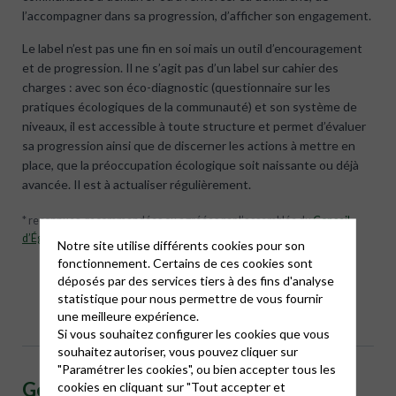
l’accompagner dans sa progression, d’afficher son engagement.
Le label n’est pas une fin en soi mais un outil d’encouragement
et de progression. Il ne s’agit pas d’un label sur cahier des
charges : avec son éco-diagnostic (questionnaire sur les
pratiques écologiques de la communauté) et son système de
niveaux, il est accessible à toute structure et permet d’évaluer
sa progression ainsi que de discerner les actions à mettre en
place, que la préoccupation écologique soit naissante ou déjà
avancée. Il est à actualiser régulièrement.
* reconnues, recommandées ou agréées par l’assemblée du
Conseil
d’Églises chrétiennes en France
(CECEF)
Notre site utilise différents cookies pour son
fonctionnement. Certains de ces cookies sont
déposés par des services tiers à des fins d'analyse
Découvrir les déclinaisons du label →
statistique pour nous permettre de vous fournir
une meilleure expérience.
Si vous souhaitez configurer les cookies que vous
souhaitez autoriser, vous pouvez cliquer sur
"Paramétrer les cookies", ou bien accepter tous les
Genèse d’Église verte
cookies en cliquant sur "Tout accepter et